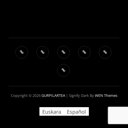
Copyright © 2026
GURPILARTEA
|
Signify Dark By
WEN Themes
Euskara
Español